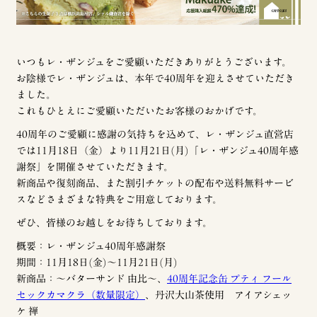
いつもレ・ザンジュをご愛顧いただきありがとうございます。
お陰様でレ・ザンジュは、本年で40周年を迎えさせていただき
ました。
これもひとえにご愛顧いただいたお客様のおかげです。
40周年のご愛顧に感謝の気持ちを込めて、レ・ザンジュ直営店
では11月18日（金）より11月21日(月)「レ・ザンジュ40周年感
謝祭」を開催させていただきます。
新商品や復刻商品、また割引チケットの配布や送料無料サービ
スなどさまざまな特典をご用意しております。
ぜひ、皆様のお越しをお待ちしております。
概要：レ・ザンジュ40周年感謝祭
期間：11月18日(金)〜11月21日(月)
新商品：〜バターサンド 由比〜、
40周年記念缶 プティ フール
セックカマクラ（数量限定）
、丹沢大山茶使用 アイアシェッ
ケ 禅