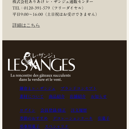
株式会社ありあけ レ・ザンジュ通販センター
TEL：0120-391-579（フリーダイヤル）
平日9:00〜16:00（土日祝はお受けできません）
詳細はこちら
鎌倉とレ・ザンジュ
ブランドコンセプト
素材について
商品紹介
店舗紹介
お知らせ
ログイン
会員登録/修正
注文履歴
季節のおすすめ
デコレーションケーキ
引菓子
弔事用菓子
スペシャリテ