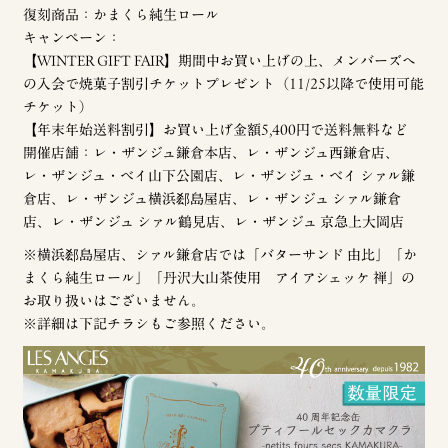
復刻商品：かまくら純生ロール
キャンペーン：
【WINTER GIFT FAIR】期間中お買い上げの上、メンバーズへ
の入会で焼菓子割引チケットプレゼント（11/25以降で使用可能
チケット）
【年末年始送料割引】お買い上げ金額5,400円で送料無料など
開催店舗：レ・ザンジュ鎌倉本店、レ・ザンジュ西鎌倉店、
レ・ザンジュ・ベイ山下公園店、レ・ザンジュ・ベイ シァル鎌
倉店、レ・ザンジュ横浜郄島屋店、レ・ザンジュ シァル鎌倉
店、レ・ザンジュ シァル鶴見店、レ・ザンジュ 京急上大岡店
※横浜郄島屋店、シァル鎌倉店では「バターサンド 由比」「か
まくら純生ロール」「丹沢大山茶使用 アイアシェッケ 禅」の
お取り扱いはございません。
※詳細は下記チラシもご参照ください。